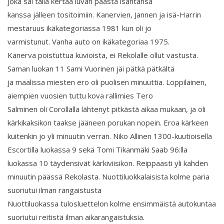
joka sai tällä kertaa luvan päästä isäntänsä
kanssa jälleen tositoimiin. Kanervien, Jannen ja isä-Harrin
mestaruus ikäkategoriassa 1981 kun oli jo
varmistunut. Vanha auto on ikäkategoriaa 1975.
Kanerva poistuttua kuvioista, ei Rekolalle ollut vastusta.
Saman luokan 11 Sami Vuorinen jäi pätkä pätkältä
ja maalissa miesten ero oli puolisen minuuttia. Loppilainen,
aiempien vuosien tuttu kova rallimies Tero
Salminen oli Corollalla lähtenyt pitkästä aikaa mukaan, ja oli
kärkikaksikon taakse jääneen porukan nopein. Eroa kärkeen
kuitenkin jo yli minuutin verran. Niko Allinen 1300-kuutioisella
Escortilla luokassa 9 sekä Tomi Tikanmäki Saab 96:lla
luokassa 10 täydensivät kärkiviisikon. Reippaasti yli kahden
minuutin päässä Rekolasta. Nuottiluokkalaisista kolme paria
suoriutui ilman rangaistusta
Nuottiluokassa tulosluettelon kolme ensimmäistä autokuntaa
suoriutui reitistä ilman aikarangaistuksia.