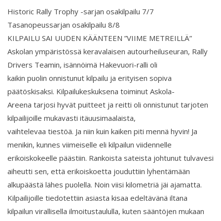
Historic Rally Trophy -sarjan osakilpailu 7/7
Tasanopeussarjan osakilpailu 8/8
KILPAILU SAI UUDEN KÄÄNTEEN ”VIIME METREILLÄ”
Askolan ympäristössä keravalaisen autourheiluseuran, Rally
Drivers Teamin, isännöimä Hakevuori-ralli oli
kaikin puolin onnistunut kilpailu ja erityisen sopiva
päätöskisaksi. Kilpailukeskuksena toiminut Askola-
Areena tarjosi hyvät puitteet ja reitti oli onnistunut tarjoten
kilpailijoille mukavasti itäuusimaalaista,
vaihtelevaa tiestöä. Ja niin kuin kaiken piti mennä hyvin! Ja
menikin, kunnes viimeiselle eli kilpailun viidennelle
erikoiskokeelle päästiin. Rankoista sateista johtunut tulvavesi
aiheutti sen, että erikoiskoetta jouduttiin lyhentämään
alkupäästä lähes puolella. Noin viisi kilometriä jäi ajamatta.
Kilpailijoille tiedotettiin asiasta kisaa edeltävänä iltana
kilpailun virallisella ilmoitustaululla, kuten sääntöjen mukaan