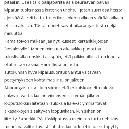
pitääkin. Usealta kilpailijaparilta asia seuraavan päivän
kilpailun tuoksinassa kuitenkin unohtui, joten suuri osa heistä
ajoi väärää reittiä tai tuli erikoiskokeen alkuun väärään aikaan
eli liian aikaisin. Tästä monet saivat aikarangaistusta neljä
minuuttia.
Tämä toivon mukaan jää nyt ikuisesti kartanlukijoiden
”kovalevylle”. Monen minuutin aikasakko pudottaa
tuloslistalla ronskisti alaspäin, eikä palkinnoille sitten lopulta
ollut mitään asiaa. Harmillista on, että
autokunnan hyvä kilpailusuoritus vaihtui valtavaan
pettymykseen kohta maaliintulon jälkeen.
Aikarangaistukset kun viimeiseltä erikoiskokeelta tulevat
näkyviin vasta, kun ne viimeisen siirtymän jälkeen
lopputuloksiin liitetään. Tuloksia lukevat ymmärtävät
aikasakkojen sisältyvän loppuaikaan, kun siihen on
liitetty *-merkki. Päätöskilpailussa usein niin tuttu riehakas
tunnelma valitettavasti latistui, kun odotettu palkintopytty