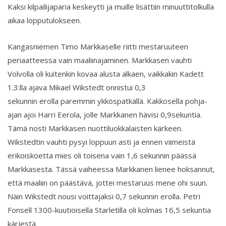
Kaksi kilpailijaparia keskeytti ja muille lisättiin minuuttitolkulla
aikaa lopputulokseen.
Kangasniemen Timo Markkaselle riitti mestaruuteen
periaatteessa vain maaliinajaminen. Markkasen vauhti
Volvolla oli kuitenkin kovaa alusta alkaen, vaikkakin Kadett
1.3:lla ajava Mikael Wikstedt onnistui 0,3
sekunnin erolla paremmin ykköspätkällä. Kakkosella pohja-
ajan ajoi Harri Eerola, jolle Markkanen hävisi 0,9sekuntia.
Tämä nosti Markkasen nuottiluokkalaisten kärkeen.
Wikstedtin vauhti pysyi loppuun asti ja ennen viimeistä
erikoiskoetta mies oli toisena vain 1,6 sekunnin päässä
Markkasesta. Tässä vaiheessa Markkanen lienee hoksannut,
että maaliin on päästävä, jottei mestaruus mene ohi suun.
Näin Wikstedt nousi voittajaksi 0,7 sekunnin erolla. Petri
Fonsell 1300-kuutioisella Starletilla oli kolmas 16,5 sekuntia
kärjestä.