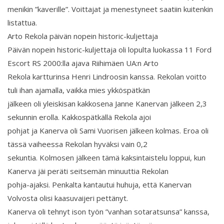
menikin ”kaverille”. Voittajat ja menestyneet saatiin kuitenkin
listattua.
Arto Rekola päivän nopein historic-kuljettaja
Päivän nopein historic-kuljettaja oli lopulta luokassa 11 Ford
Escort RS 2000:lla ajava Riihimäen UA:n Arto
Rekola kartturinsa Henri Lindroosin kanssa. Rekolan voitto
tuli ihan ajamalla, vaikka mies ykköspätkän
jälkeen oli yleiskisan kakkosena Janne Kanervan jälkeen 2,3
sekunnin erolla. Kakkospätkällä Rekola ajoi
pohjat ja Kanerva oli Sami Vuorisen jälkeen kolmas. Eroa oli
tässä vaiheessa Rekolan hyväksi vain 0,2
sekuntia. Kolmosen jälkeen tämä kaksintaistelu loppui, kun
Kanerva jäi peräti seitsemän minuuttia Rekolan
pohja-ajaksi. Penkalta kantautui huhuja, että Kanervan
Volvosta olisi kaasuvaijeri pettänyt.
Kanerva oli tehnyt ison työn ”vanhan sotaratsunsa” kanssa,