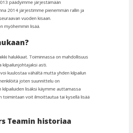
na 2013 päädyimme järjestämään
onna 2014 järjestimme pienemmän rallin ja
euraavan vuoden kisaan.
ten myöhemmin lisää.
mukaan?
ikki halukkaat. Toiminnassa on mahdollisuus
ilpailunjohtajaksi asti.
oi kuulostaa vähältä mutta yhden kilpailun
enkilöitä joten suunnittelu on
n kilpailuiden lisäksi käymme auttamassa
toimintaan voit ilmoittautua tai kysellä lisää
ers Teamin historiaa