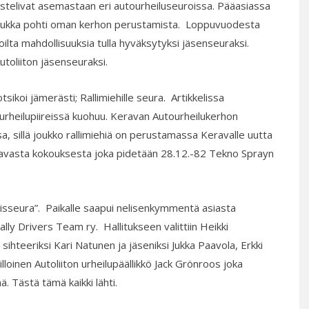
stelivat asemastaan eri autourheiluseuroissa. Pääasiassa
orukka pohti oman kerhon perustamista. Loppuvuodesta
toilta mahdollisuuksia tulla hyväksytyksi jäsenseuraksi.
utoliiton jäsenseuraksi.
ikoi jämerästi; Rallimiehille seura. Artikkelissa
rheilupiireissä kuohuu. Keravan Autourheilukerhon
sa, sillä joukko rallimiehiä on perustamassa Keravalle uutta
tavasta kokouksesta joka pidetään 28.12.-82 Tekno Sprayn
koisseura”. Paikalle saapui nelisenkymmentä asiasta
Rally Drivers Team ry. Hallitukseen valittiin Heikki
ihteeriksi Kari Natunen ja jäseniksi Jukka Paavola, Erkki
loinen Autoliiton urheilupäällikkö Jack Grönroos joka
. Tästä tämä kaikki lähti.