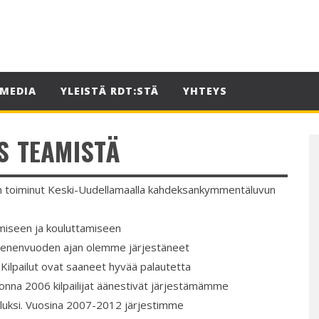
MEDIA
YLEISTÄ RDT:STÄ
YHTEYS
S TEAMISTÄ
 on toiminut Keski-Uudellamaalla kahdeksankymmentäluvun
tämiseen ja kouluttamiseen
menenvuoden ajan olemme järjestäneet
 Kilpailut ovat saaneet hyvää palautetta
Vuonna 2006 kilpailijat äänestivät järjestämämme
ailuksi. Vuosina 2007-2012 järjestimme