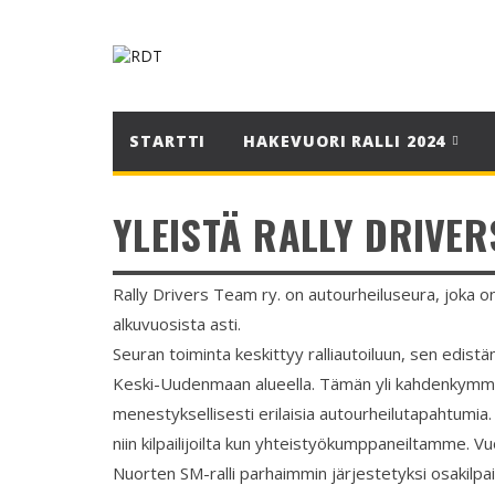
STARTTI
HAKEVUORI RALLI 2024
YLEISTÄ RALLY DRIVER
Rally Drivers Team ry. on autourheiluseura, joka
alkuvuosista asti.
Seuran toiminta keskittyy ralliautoiluun, sen edis
Keski-Uudenmaan alueella. Tämän yli kahdenkym
menestyksellisesti erilaisia autourheilutapahtumia.
niin kilpailijoilta kun yhteistyökumppaneiltamme. 
Nuorten SM-ralli parhaimmin järjestetyksi osakilp