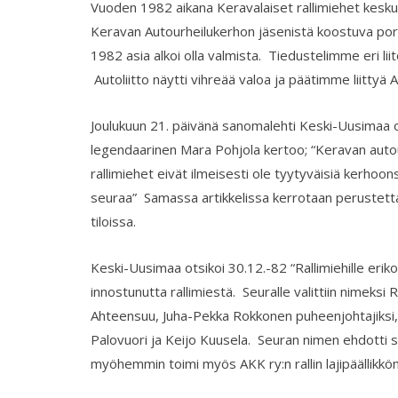
Vuoden 1982 aikana Keravalaiset rallimiehet kesku
Keravan Autourheilukerhon jäsenistä koostuva p
1982 asia alkoi olla valmista. Tiedustelimme eri lii
Autoliitto näytti vihreää valoa ja päätimme liittyä A
Joulukuun 21. päivänä sanomalehti Keski-Uusimaa ots
legendaarinen Mara Pohjola kertoo; “Keravan autou
rallimiehet eivät ilmeisesti ole tyytyväisiä kerhoon
seuraa” Samassa artikkelissa kerrotaan perustet
tiloissa.
Keski-Uusimaa otsikoi 30.12.-82 “Rallimiehille eri
innostunutta rallimiestä. Seuralle valittiin nimeksi 
Ahteensuu, Juha-Pekka Rokkonen puheenjohtajiksi, s
Palovuori ja Keijo Kuusela. Seuran nimen ehdotti sil
myöhemmin toimi myös AKK ry:n rallin lajipäällikkönä