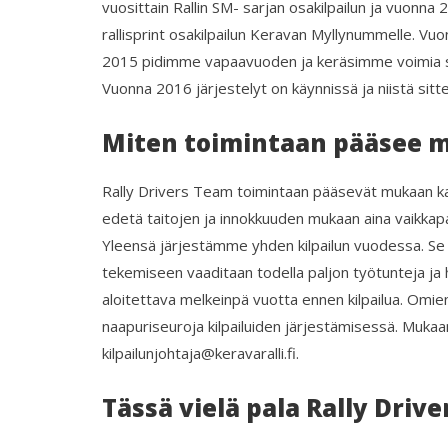
vuosittain Rallin SM- sarjan osakilpailun ja vuon
rallisprint osakilpailun Keravan Myllynummelle. Vu
2015 pidimme vapaavuoden ja keräsimme voimia s
Vuonna 2016 järjestelyt on käynnissä ja niistä sit
Miten toimintaan pääsee 
Rally Drivers Team toimintaan pääsevät mukaan ka
edetä taitojen ja innokkuuden mukaan aina vaikkapa k
Yleensä järjestämme yhden kilpailun vuodessa. Se v
tekemiseen vaaditaan todella paljon työtunteja ja h
aloitettava melkeinpä vuotta ennen kilpailua. Omie
naapuriseuroja kilpailuiden järjestämisessä. Mukaan 
kilpailunjohtaja@keravaralli.fi.
Tässä vielä pala Rally Driv