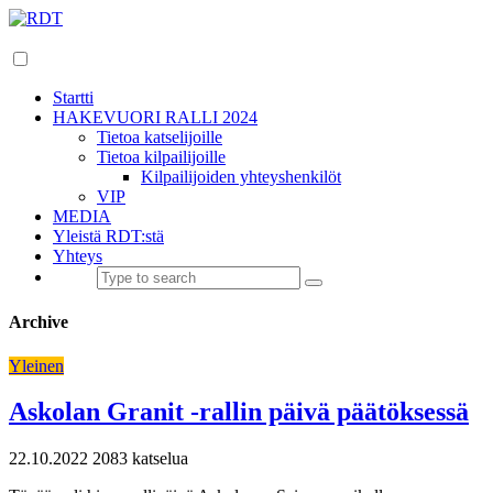
Startti
HAKEVUORI RALLI 2024
Tietoa katselijoille
Tietoa kilpailijoille
Kilpailijoiden yhteyshenkilöt
VIP
MEDIA
Yleistä RDT:stä
Yhteys
Archive
Yleinen
Askolan Granit -rallin päivä päätöksessä
22.10.2022
2083 katselua