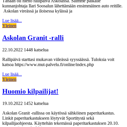
Tänään oli hieno rallipäivä Askolassa. Saimme paikalle
kunnanjohtaja Ilari Soosalun lähettämään ensimmäinen auto reitille.
Askolan vireässä ja iloisessa kylässä ja
Lue lisää...
Yleinen
Askolan Granit -ralli
22.10.2022
1448 katselua
Rallipäivä starttasi mukavan viileässä syyssäässä. Tuloksia voit
katsoa https://www.mut-palvelu.fi/online/index.php
Lue lisää...
Yleinen
Huomio kilpailijat!
19.10.2022
1452 katselua
Askolan Granit -rallissa on käytössä sähköinen paperitarkastus.
Linkit paperitarkastukseen löytyvät Sportitystä sekä
kilpailijaohjeesta. Käyttehän tekemässä paperitarkastuksen 20.10.