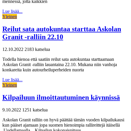
mennessä, jotta kaikkien
Lue lisää...
Yleinen
Reilut sata autokuntaa starttaa Askolan
Granit -ralliin 22.10
12.10.2022
2183 katselua
Todella hienoa että saatiin reilut sata autokuntaa starttaamaan
Askolan Granit -ralliin lauantaina 22.10. Mukana niin vanhoja
konkareita kuin autourheiluperheiden nuorta
Lue lisää...
Yleinen
Kilpailuun ilmoittautuminen käynnissä
9.10.2022
1251 katselua
Askolan Granit ralliin on hyvä päättää tämän vuoden kilpailukausi
kun pääset ajamaan jopa suomen hienoimpia rallireittejä itäisellä
Uudellamaalla. Kilpailun kokonaispituus