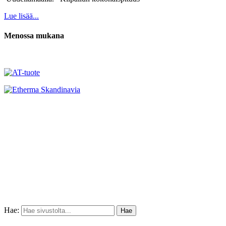
Lue lisää...
Menossa mukana
Hae: