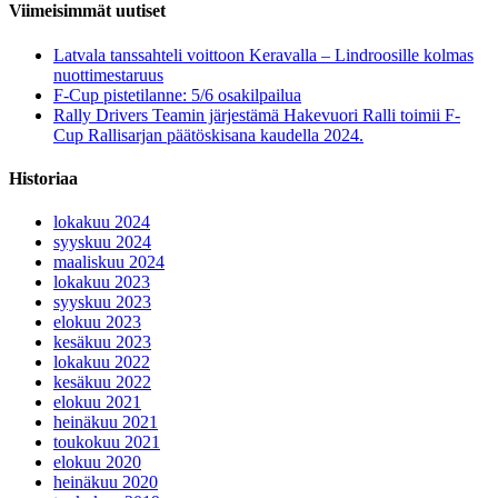
Viimeisimmät uutiset
Latvala tanssahteli voittoon Keravalla – Lindroosille kolmas
nuottimestaruus
F-Cup pistetilanne: 5/6 osakilpailua
Rally Drivers Teamin järjestämä Hakevuori Ralli toimii F-
Cup Rallisarjan päätöskisana kaudella 2024.
Historiaa
lokakuu 2024
syyskuu 2024
maaliskuu 2024
lokakuu 2023
syyskuu 2023
elokuu 2023
kesäkuu 2023
lokakuu 2022
kesäkuu 2022
elokuu 2021
heinäkuu 2021
toukokuu 2021
elokuu 2020
heinäkuu 2020